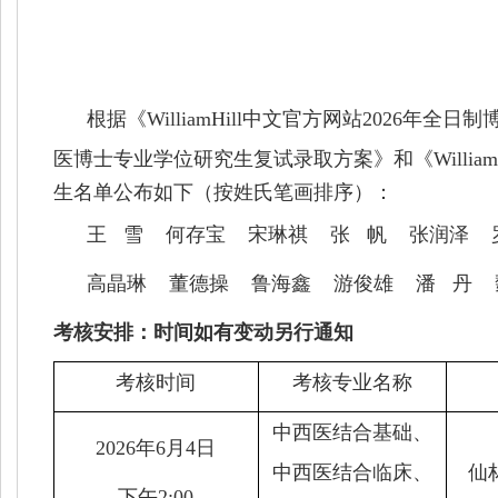
根据《WilliamHill中文官方网站
2026
年全日制
医博士专业学位研究生复试录取方案》和
《Wil
生名单公布如下（按姓氏笔画排序）：
王 雪
何存宝
宋琳祺
张 帆
张润泽 
高晶琳 董德操 鲁海鑫 游俊雄 潘 丹 
考核安排：时间如有变动另行通知
考核时间
考核专业名称
中西医结合基础、
2026
年
6
月4
日
中西医结合临床、
仙
下
午2
:00