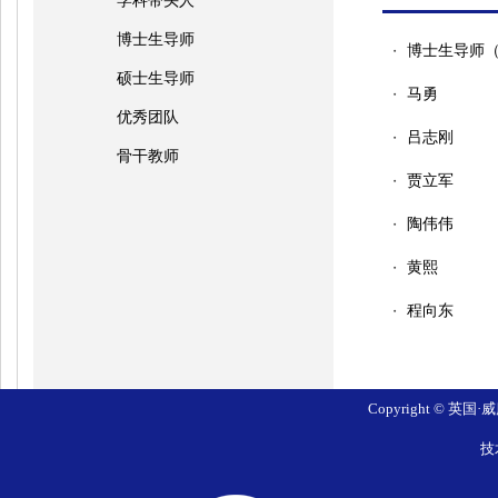
学科带头人
博士生导师
博士生导师
・
硕士生导师
马勇
・
优秀团队
吕志刚
・
骨干教师
贾立军
・
陶伟伟
・
黄熙
・
程向东
・
Copyright © 英国
技