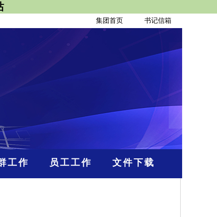
站
集团首页
书记信箱
群工作
员工工作
文件下载