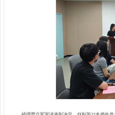
经理贾立军宣读表彰决定，赵彤等27名师生党